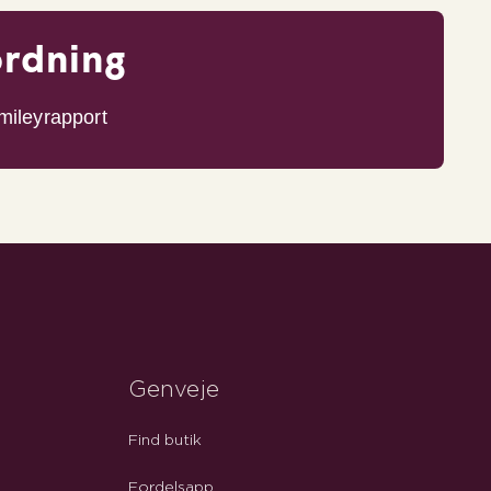
ordning
mileyrapport
Genveje
Find butik
Fordelsapp