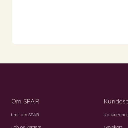
Om SPAR
Kundese
Læs om SPAR
Konkurrence
Job og karriere
Gavekort