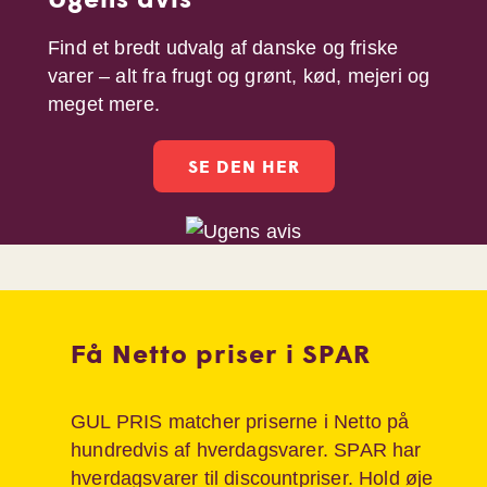
Find et bredt udvalg af danske og friske
varer – alt fra frugt og grønt, kød, mejeri og
meget mere.
SE DEN HER
Få Netto priser i SPAR
GUL PRIS matcher priserne i Netto på
hundredvis af hverdagsvarer. SPAR har
hverdagsvarer til discountpriser. Hold øje