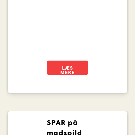
gårde. Mælk og
æg fra lokale
producenter. Og
fersk kød fra
danske
landmænd.
LÆS
MERE
SPAR på
madspild