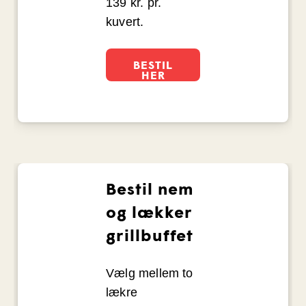
139 kr. pr.
kuvert.
BESTIL
HER
Bestil nem
og lækker
grillbuffet
Vælg mellem to
lækre