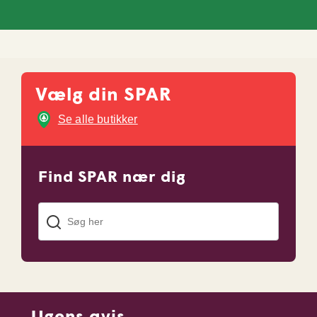
Vælg din SPAR
Se alle butikker
Find
SPAR
nær dig
Ugens avis