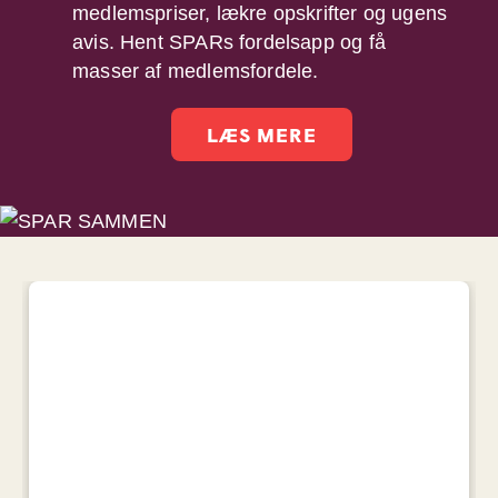
medlemspriser, lækre opskrifter og ugens
avis. Hent SPARs fordelsapp og få
masser af medlemsfordele.
LÆS MERE
Danske
varer til
lave priser
Frisk frugt &
grønt fra danske