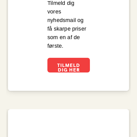
Tilmeld dig
vores
nyhedsmail og
få skarpe priser
som en af de
første.
TILMELD
DIG HER
Fyld
dagen