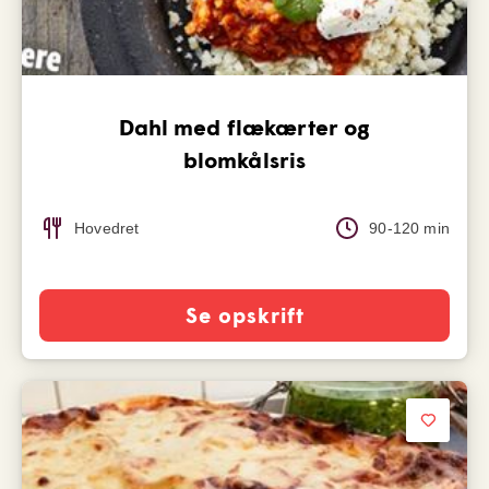
Dahl med flækærter og
blomkålsris
Hovedret
90-120 min
Se opskrift