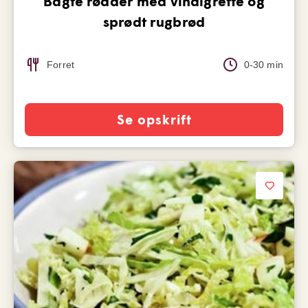
Bagte rødder med vinaigrette og
sprødt rugbrød
Forret
0-30 min
Se opskrift