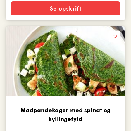
Se opskrift
Madpandekager med spinat og
kyllingefyld