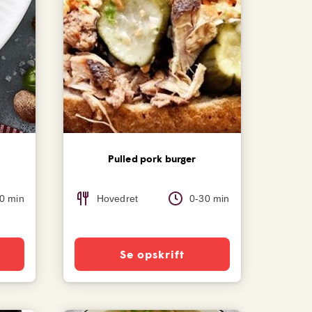
Pulled pork burger
0 min
Hovedret
0-30 min
Se opskrift