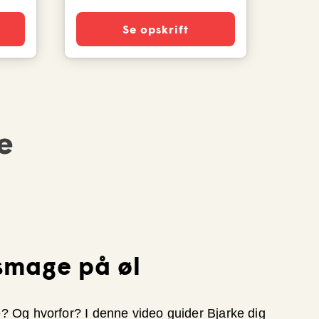
Se opskrift
e
smage på øl
e? Og hvorfor? I denne video guider Bjarke dig