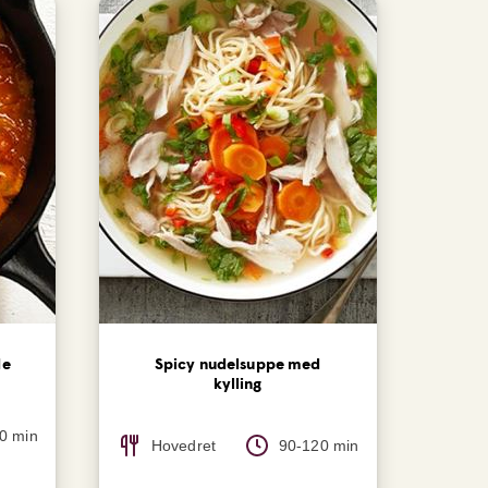
de
Spicy nudelsuppe med
kylling
0 min
Hovedret
90-120 min