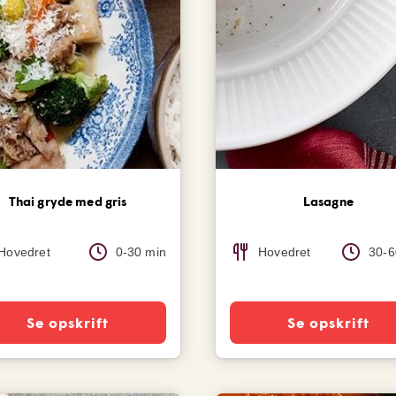
Thai gryde med gris
Lasagne
Hovedret
0-30 min
Hovedret
30-6
Se opskrift
Se opskrift