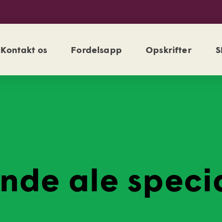
Kontakt os
Fordelsapp
Opskrifter
S
nde ale speci