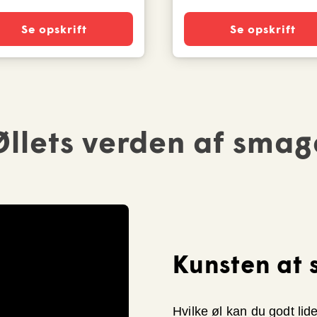
Se opskrift
Se opskrift
Øllets verden af smag
Kunsten at 
Hvilke øl kan du godt lid