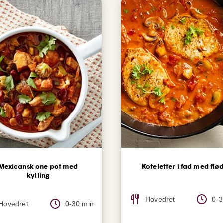
Mexicansk one pot med
Koteletter i fad med flø
kylling
Hovedret
0-3
Hovedret
0-30 min