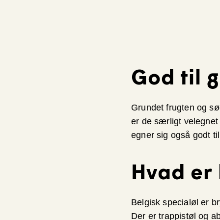
God til g
Grundet frugten og sø
er de særligt velegne
egner sig også godt til 
Hvad er 
Belgisk specialøl er br
Der er trappistøl og a