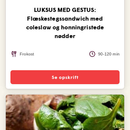
LUKSUS MED GESTUS:
Flæskestegssandwich med
coleslaw og honningristede
nødder
Frokost
90-120 min
Se opskrift