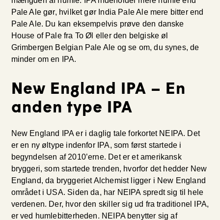
mængden af humle. IPA indeholder mere humle end
Pale Ale gør, hvilket gør India Pale Ale mere bitter end
Pale Ale. Du kan eksempelvis prøve den danske
House of Pale fra To Øl eller den belgiske øl
Grimbergen Belgian Pale Ale og se om, du synes, de
minder om en IPA.
New England IPA – En
anden type IPA
New England IPA er i daglig tale forkortet NEIPA. Det
er en ny øltype indenfor IPA, som først startede i
begyndelsen af 2010’erne. Det er et amerikansk
bryggeri, som startede trenden, hvorfor det hedder New
England, da bryggeriet Alchemist ligger i New England
området i USA. Siden da, har NEIPA spredt sig til hele
verdenen. Der, hvor den skiller sig ud fra traditionel IPA,
er ved humlebitterheden. NEIPA benytter sig af