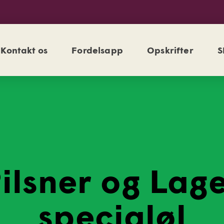
Kontakt os
Fordelsapp
Opskrifter
S
ilsner og Lag
specialøl