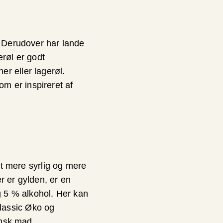
. Derudover har lande
erøl er godt
r eller lagerøl.
m er inspireret af
idt mere syrlig og mere
r er gylden, er en
g 5 % alkohol. Her kan
lassic Øko og
dansk mad.