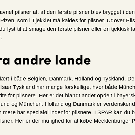
t pilsner af, at den første pilsner blev brygget i den
 Plzen, som i Tjekkiet må kaldes for pilsner. Udover Pil
du lyst til at smage den første pilsner eller en tjekkisk l
R.
fra andre lande
lært i både Belgien, Danmark, Holland og Tyskland. De 
l. Især Tyskland har mange forskellige, hvor både Münch
e for pilsnere. Her er det blandt andet opdelt i bayers
mund og München. Holland og Danmark er verdenskendt 
n mere har specialøl indenfor pilsnere. I SPAR kan du 
ilsner. Her er der mulighed for at købe Mecklenburger P