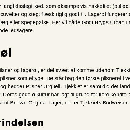
r langtidsstegt kød, som eksempelvis nakkefilet (pulled
cuvetter og stegt flæsk rigtig godt til. Lagerøl fungerer 
læg eller spegepølse. Her vil både Godt Brygs Urban 
ode ledsagere.
 øl
lsner og lagerøl, er det svært at komme udenom Tjekkie
 pilsner som øltype. De står bag den første pilsnerøl i 
 og hedder Pilsner Urquell. Tjekkiet er samtidig det lan
. Deres gode ølkultur har lagt til grund for flere kendte
samt Budvar Original Lager, der er Tjekkiets Budweiser
rindelsen