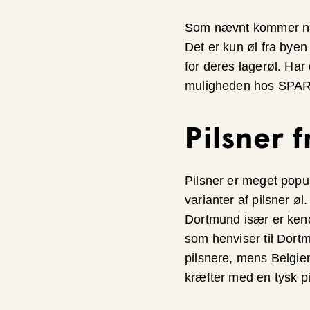
Som nævnt kommer navne
Det er kun øl fra byen
for deres lagerøl. Har 
muligheden hos SPA
Pilsner 
Pilsner er meget popu
varianter af pilsner ø
Dortmund især er kendt
som henviser til Dort
pilsnere, mens Belgie
kræfter med en tysk p