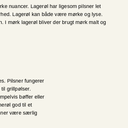
rke nuancer. Lagerøl har ligesom pilsner let
erhed. Lagerøl kan både være mørke og lyse.
 I mørk lagerøl bliver der brugt mørk malt og
es. Pilsner fungerer
l grillpølser.
pelvis bøffer eller
erøl god til et
lsner være særlig