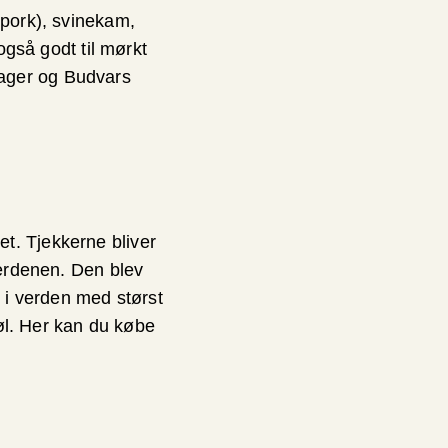
 pork), svinekam,
også godt til mørkt
Lager og Budvars
t. Tjekkerne bliver
verdenen. Den blev
d i verden med størst
 øl. Her kan du købe
.