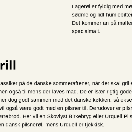
Lagerøl er fyldig med mø
sødme og lidt humlebitt
Det kommer an på malten.
specialmalt.
rill
lassiker på de danske sommeraftener, når der skal grill
en også til mens der laves mad. De er især rigtig gode ti
sner dog godt sammen med det danske køkken, så eksem
vil også være godt med en pilsner til. Derudover er pilsn
ørrebrød. Her vil en Skovlyst Birkebryg eller Urquell Pi
en dansk pilsnerøl, mens Urquell er tjekkisk.