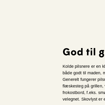
God til g
Kolde pilsnere er en k
både godt til maden, m
Generelt fungerer pil
flæskesteg på grillen, 
frokostbord, f.eks. sm
velegnet. Skovlyst er 