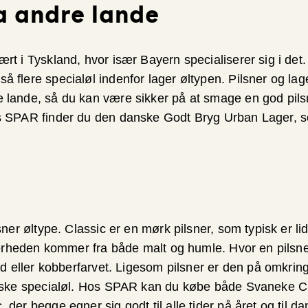
a andre lande
rt i Tyskland, hvor især Bayern specialiserer sig i det
 flere specialøl indenfor lager øltypen. Pilsner og lag
 lande, så du kan være sikker på at smage en god pilsne
s SPAR finder du den danske Godt Bryg Urban Lager, so
sner øltype. Classic er en mørk pilsner, som typisk er l
tterheden kommer fra både malt og humle. Hvor en pilsne
rød eller kobberfarvet. Ligesom pilsner er den på omkrin
anske specialøl. Hos SPAR kan du købe både Svaneke C
 der begge egner sig godt til alle tider på året og til 