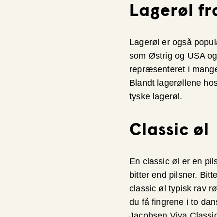
Lagerøl fr
Lagerøl er også populæ
som Østrig og USA også
repræsenteret i mange
Blandt lagerøllene ho
tyske lagerøl.
Classic øl
En classic øl er en pil
bitter end pilsner. Bi
classic øl typisk rav 
du få fingrene i to d
Jacobsen Viva Classic,